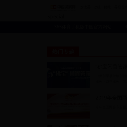
专题
发改委
政经
财经
导报现
Special
365体育手机版中国官方网站
热门专题
“狒宝闲置管家
中保创秉承持续创新
服务（咨询服务、资
2019年全国
今年全国两会专题报