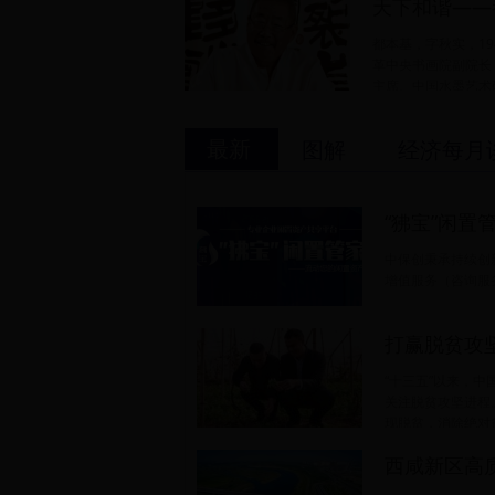
天下和谐——
都本基，字秋实，1
革中央书画院副院长
主席、中国水墨艺术
长、博士生导师，享受国务院政府特殊津贴。
最新
图解
经济每月
“狒宝”闲置
中保创秉承持续创
增值服务（咨询服
打赢脱贫攻
“十三五”以来，中
关注脱贫攻坚进程
现脱贫，消除绝对
西咸新区高