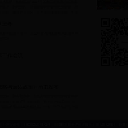
年6月组建，特别是2014年1月国务院批复成为国家级
家使命、时代责任，以创新城市发展方式为主题，以
为目标，坚持产业兴区、生态立区和创新驱动、开放
讨。
乃至西部地区新的投资热点、开放高地和经济增长
这三年
东中西部11省市，以20%左右国土面积承载着40%
上GDP。
革工作会议
战略与宏观政策》新书发布
年之际，国务院参事、北京大学光华管理学院特聘教
委原副主任徐宪平领衔统筹，数十位一线工作人员、
《国家发展战略与宏观政策》一书，并已由北京大学
 | 京公网安备号：110102004372-4 | 新闻信息服务许可证编号：1012012001 | 新闻