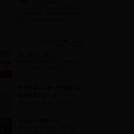
图解“十三五”规划
“十三五”规划紧紧围绕实现全面建成小康
社会的宏伟目标，对未来五年经济社会发
展作出总体部署和统筹安排。
招商合作：010-63691551
2019年全国两会
今年全国两会专题报道，我们聚焦“以优化
营商环境推动高质量发展”主题。
天下和谐——都本基艺术作品
世界巡展专题报道
http://special.290365.xyz/2019zt/dbj/
第三届中国PPP论坛
本届论坛聚焦“正本清源，规范发展”主
题，旨在前两届论坛成功举办的基础上，