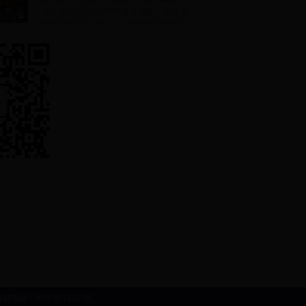
进一步总结和回顾PPP建设成效，分享实
践经验和理论成果，促进各界交流与探
监督电话：010-81129218