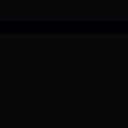
图解：如何申办原产地证书
原产地证书是出口商应进口商要求而提供
的、由公证机构或政府或出口商出具的证
明货物原产地或制造地的一种证明文件。
图解：2025年中国铁路网前景
《中长期铁路网规划》是我国铁路基础设
施的中长期空间布局规划，是推进铁路建
设的基本依据。