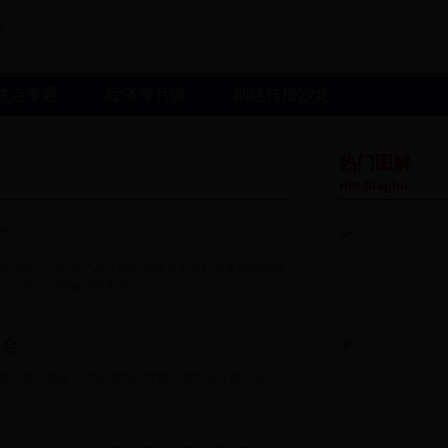
场
焦点专题
经济每月谈
网络传播沙龙
热门图解
Hot Graphic
”
的理念，不断在交易过程中持续为买家和卖家提供增值
产管理、过剩物资销售等）。
两会
道，我们聚焦“以优化营商环境推动高质量发展”主题。