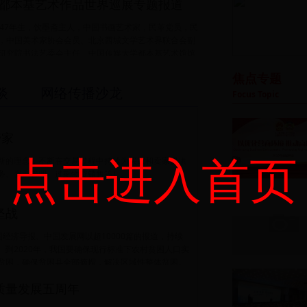
都本基艺术作品世界巡展专题报道
947年生，饮墨斋主人，中国书画艺术家，民革党员，民
，中国美术家协会会员、北京西城文学艺术界联合会副
研究院书法艺委会主任、中国传媒大学都本基艺术馆馆
焦点专题
谈
网络传播沙龙
Focus Topic
管家
点击进入首页
新的理念，不断在交易过程中持续为买家和卖家提供
务、资产管理、过剩物资销售等）。
坚战
国经济导报、中国发展网以超10000篇的报道，持续
。到2020年，我国要确保现行标准下农村贫困人口实
贫困，确保贫困县全部摘帽，解决区域性整体贫困。
质量发展五周年