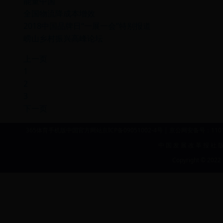
能量中国
全国物流降成本增效
2018中国品牌日“一展一会”特别报道
崂山乡村振兴高峰论坛
上一页
1
2
3
下一页
365体育手机版中国官方网站京ICP备09051002-4号 | 京公网安备号：11010
中 国 发 展 改 革 报 社 
Copyright © 2022 b