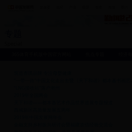
发改委
政经
产业
能源
智库
舆情
图片
专题
Special
365体育手机版中国官方网站
焦点专题
经济
筑造杏璞品牌 专注母婴健康
“一带一路”中国文化走出去暨《天下和谐》都本基书画艺
“LNG接收站”落户潮州
2019年全国两会
天下和谐——都本基艺术作品世界巡展专题报道
西咸新区高质量发展五周年
2019年中国发展网年会
金融支持乡村振兴研讨会暨福建农信经验交流会