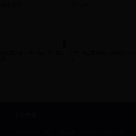
点抗日雷人剧 手枪800里打鬼子堪比
万宁兴隆兰花醉游人 已种植千余个
蝠侠
种
友情链接
中国经济导报网
改革网
中国政府网
国家发改委
新华网
人民网