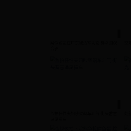
疑似鲸鲨在广东被活宰切割 群众围观
空
合影
监拍任性夫妇吵架飙车斗气 街头蓄意
翻
追尾撞车