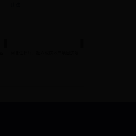
品
河北住建厅：超六成房地产项目违法