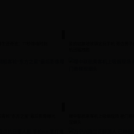
难生还奇迹：77秒惊魂时刻
监拍姑娘地铁镇定玩手机 旁边男子
机迅猛拽跑
船客轮“东方之星”最后影像曝光
曝中联航乘客机上吸烟现场 舱门悬
现烟头