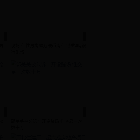
伺
现场-任性男携68万硬币购车 钱重4吨银
行犯愁
梯
郭美美被公诉：开设赌场 性交易一次
数十万