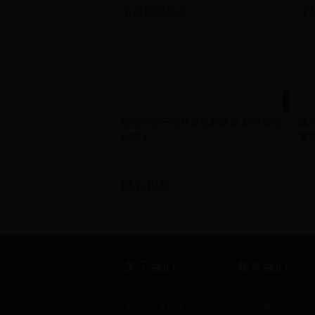
夜视仪拍下浣熊争抢鳄鱼蛋 趁不备抱
盘
起偷走
蝙
精彩视频
关于我们
联系我们
关于中国发展网
新闻监督