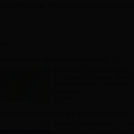
鞍山钢铁第二发电厂电气自动化作业区攻坚克难 圆满完成30
鞍钢
南京地铁11号线一期工程可行性研究报告获批
2021-03-26
南京地铁11号线一期工程起自马骡圩站，
路、江山路敷设，止于浦洲路站，全长约26.
除马骡圩站为高架站外，其余均为地下站。工程
工期预计为5年。
南京
地铁
大连庄河市重大项目集中开复工 全年预计总投资454亿
截止目前，庄河市已开复工项目 99 个，预计
其中，华能庄河海上风电IV1场址（350M