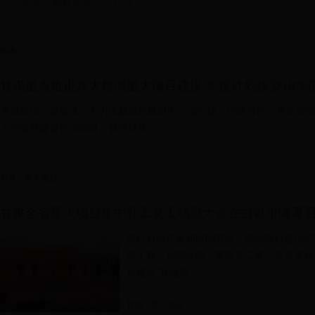
339.7亿元，融资需求109.7亿元。
陕西
甘肃重点推进八大领域重大项目建设 年度计划投资1878
要疏通堵点促提速，大力破解项目建设中土地收储、征地拆迁、资金筹措
力为项目建设扫清障碍、畅通脉络。
甘肃
重大项目
甘肃全省重大项目集中开工复工动员大会在白银市隆重
紧盯目标任务和时间节点，明确项目建设的“路
排工期，挂图作战，聚焦开工率、投资率和
目建设“加速度”。
甘肃
重大项目