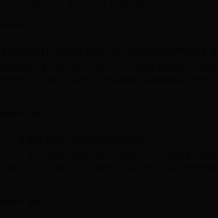
完成了工程量的99%，预计2022年上半年建成通车。
郑万高铁
基础设施REITs拓宽投资空间 成为深化投融资体制改革
国家发展改革委投资所研究员吴亚平表示，我国存量基础设施资产规模巨大
助于降杠杆、防风险，也有助于拓宽基础设施项目投融资来源，同时也为
会。
基础设施
投融资
引导募集资金投入基础设施补短板项目
2021-04-07
《方案》提到，要充分发挥重大项目协调调度机制，滚动推进重大项目建
设要素，加快重大项目开竣工，发挥重点领域投资对广西投资增长的重要
任务。
基础设施
投融资