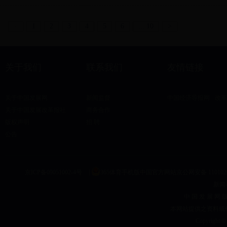
<
1
2
3
4
5
6
... 10
>
关于我们
联系我们
友情链接
关于中国发展网
新闻监督
中国经济导报网
改革
关于中国发展改革报社
商务合作
版权声明
招 聘
公告
京ICP备09051002-4号
|
365体育手机版中国官方网站京公网安备 1101020
新闻举
中 国 发 展 网 
本网站提供之资料或
Copyright © 