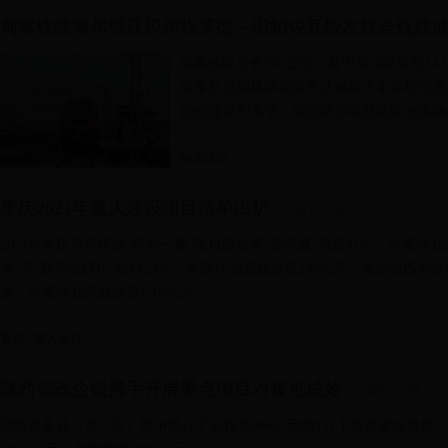
匈塞铁路塞尔维亚贝尔格莱德—旧帕佐瓦段左线全线建
匈塞铁路全长302公里，其中塞尔维亚段142
通车后贝尔格莱德至布达佩斯火车车程仅需
的交通便利水平，缩短塞尔维亚至欧洲腹地
匈塞铁路
重庆2021年重大建设项目清单出炉
2021-03-19
2021年重庆市将围绕“两新一重”项目建设等“新基建”项目41个，年度计
岸”等“新型城镇化”项目23个，年度计划完成投资243亿元；促进渝西高
速，年度计划完成投资1704亿元。
重庆
重大项目
陕西省政企银携手开展重点项目对接见成效
2021-03-19
渭南市各县（市、区）集中推介了总投资866亿元的131个重点建设项目