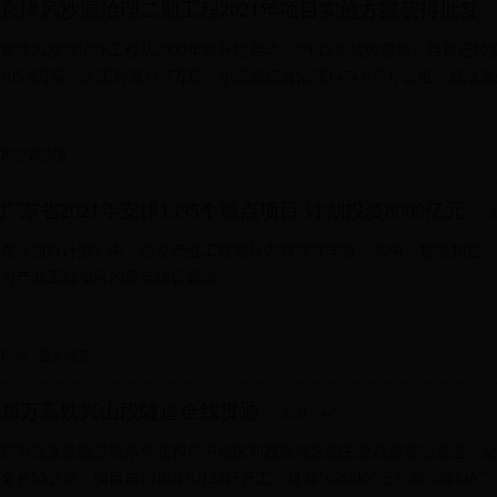
京津风沙源治理二期工程2021年项目实施方案获得批复
京津风沙源治理工程从2000年就开始启动，8年以来成效显着。目前已经实
105.9万亩，人工种草11.7万亩，小流域综合治理1474.9平方公里，易地搬迁
风沙源治理
广东省2021年安排1395个重点项目 计划投资8000亿元
2
在《项目计划》中，涉及产业工程项目内容非常丰富。其中，智能制造、
为产业工程项目的重点建设领域。
广东
重大项目
郑万高铁兴山段隧道全线贯通
2021-04-07
郑万高速铁路是联系华北和华中地区和西南地区的主要高速客运通道，全线
全长53公里，项目自2016年9月28日开工，目前“6隧6桥”已完成“6隧5桥