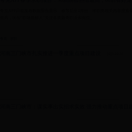
夸克APP春季求职报告：90后跳槽热情最高，00后看好
夸克APP日前发布数据报告显示，春节后至4月份，求职类相关内容搜索量
最高，00后“职场新鲜人”关注各类新奇职业和岗位。
夸克
求职
河南三门峡市扎实推进一季度重点项目建设
2021-04-16
河南三门峡市：谋实事出实招求实效 强力推动重点项目