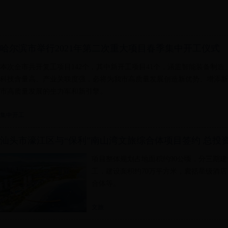
哈尔滨市举行2021年第二次重大项目春季集中开工仪式
本次全市共开复工项目142个，其中新开工项目41个，涵盖智能装备制
科技含量高、产业关联度强，必将为我市高质量发展创造新优势、增添新
市高质量发展的生力军和新引擎。
集中开工
汕头市濠江区与“保利”南山湾文旅综合体项目签约 总投资
项目整体规划占地面积约90公顷，分三期建
工，建设面积约70万平方米，囊括星级酒
合体等。
文旅